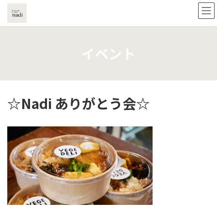
コ
ナ
ン
ビ
テ
ゲ
ン
ー
ツ
シ
イベント
へ
ョ
ス
ン
キ
に
ッ
移
プ
動
☆Nadi ありがとう会☆