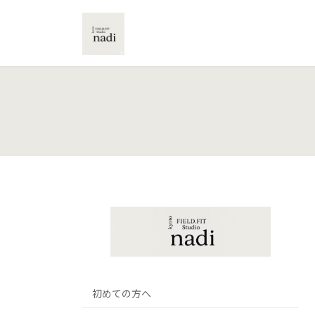
コ
ナ
ン
ビ
テ
ゲ
ン
ー
ツ
シ
へ
ョ
ス
ン
キ
に
ッ
移
プ
動
初めての方へ