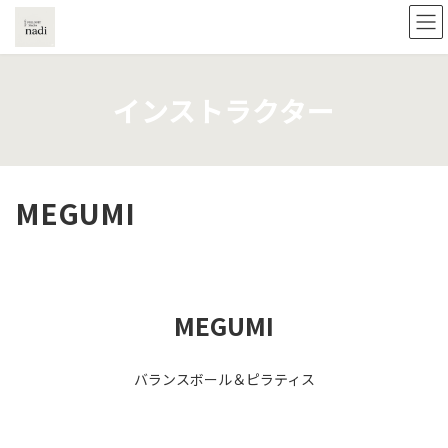
コ
ナ
ン
ビ
テ
ゲ
ン
ー
ツ
シ
インストラクター
へ
ョ
ス
ン
キ
に
ッ
移
プ
動
MEGUMI
MEGUMI
バランスボール＆ピラティス