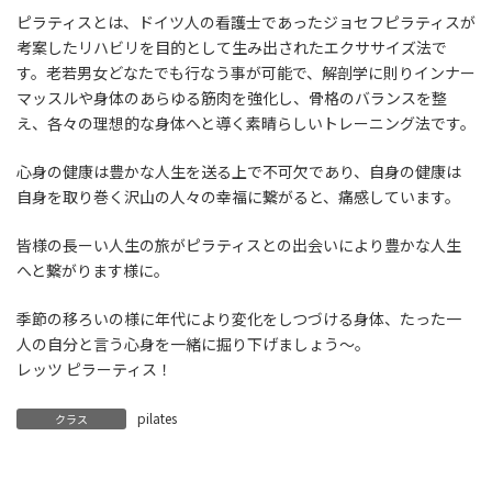
ピラティスとは、ドイツ人の看護士であったジョセフピラティスが
考案したリハビリを目的として生み出されたエクササイズ法で
す。老若男女どなたでも行なう事が可能で、解剖学に則りインナー
マッスルや身体のあらゆる筋肉を強化し、骨格のバランスを整
え、各々の理想的な身体へと導く素晴らしいトレーニング法です。
心身の健康は豊かな人生を送る上で不可欠であり、自身の健康は
自身を取り巻く沢山の人々の幸福に繋がると、痛感しています。
皆様の長ーい人生の旅がピラティスとの出会いにより豊かな人生
へと繋がります様に。
季節の移ろいの様に年代により変化をしつづける身体、たった一
人の自分と言う心身を一緒に掘り下げましょう〜。
レッツ ピラーティス！
pilates
クラス