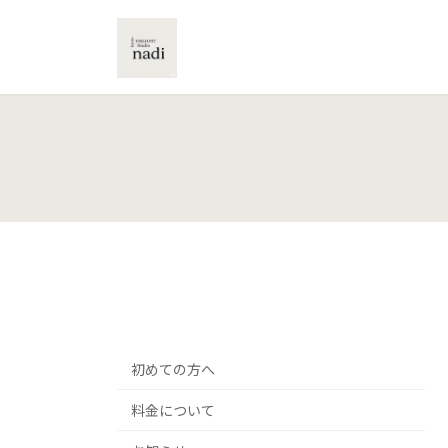
コ
ナ
ン
ビ
テ
ゲ
ン
ー
ツ
シ
へ
ョ
ス
ン
キ
に
ッ
移
プ
動
初めての方へ
料金について