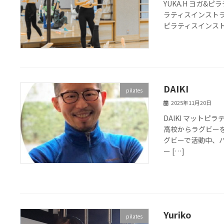
YUKA.H ヨガ&
ラティスインストラ
ピラティスインスト
DAIKI
pilates
2025年11月20日
DAIKI マットピラ
高校からラグビー
グビーで活動中、
ー […]
Yuriko
pilates