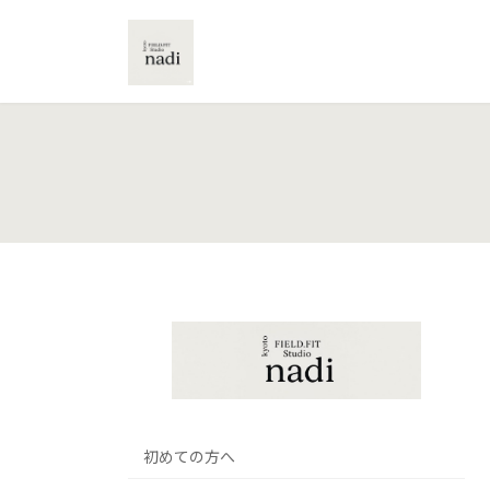
コ
ナ
ン
ビ
テ
ゲ
ン
ー
ツ
シ
へ
ョ
ス
ン
キ
に
ッ
移
プ
動
初めての方へ