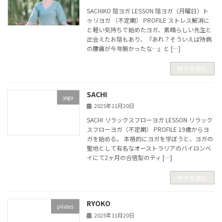
SACHIKO 陰ヨガ LESSON 陰ヨガ（月曜日）ト
ゥリヨガ （不定期） PROFILE ストレス解消に
と軽い気持ちで始めたヨガ、素晴らしい先生と
出会えたお陰もあり、『あれ？そういえば持病
の腰痛が今年無かったな…』と […]
続きを読む
SACHI
yoga
2025年11月20日
SACHI リラックスフローヨガ LESSON リラック
スフローヨガ（不定期） PROFILE 19歳からヨ
ガを始める。 本格的にヨガを学ぼうと、ヨガの
聖地として有名なオーストラリアのバイロンベ
イにて2ヶ月の合宿型のティ […]
続きを読む
RYOKO
pilates
2025年11月20日