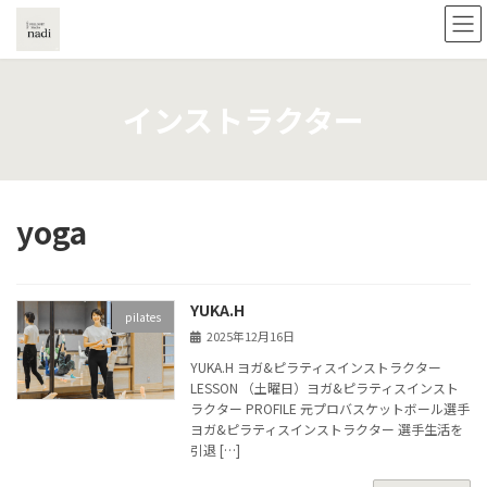
コ
ナ
ン
ビ
テ
ゲ
ン
ー
ツ
シ
インストラクター
へ
ョ
ス
ン
キ
に
ッ
移
プ
動
yoga
YUKA.H
pilates
2025年12月16日
YUKA.H ヨガ&ピラティスインストラクター
LESSON （土曜日）ヨガ&ピラティスインスト
ラクター PROFILE 元プロバスケットボール選手
ヨガ&ピラティスインストラクター 選手生活を
引退 […]