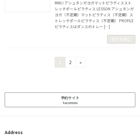
MIKI.I アシュタンガヨガマットピラティススト
レッチポールピラティス LESSON アシュタンガ
ヨガ（不定期）マットピラティス（不定期）ス
トレッチポールピラティス（不定期） PROFILE
ピラティスはダンスのトレー […]
続きを読む
投
固
固
1
2
»
定
定
稿
ペ
ペ
の
ー
ー
ジ
ジ
ペ
予約サイト
ー
hacomono
ジ
送
Address
り